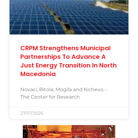
CRPM Strengthens Municipal
Partnerships To Advance A
Just Energy Transition In North
Macedonia
Novaci, Bitola, Mogila and Kichevo –
The Center for Research
27/07/2026