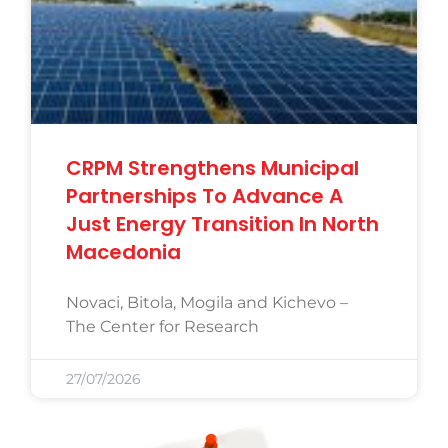
CRPM Strengthens Municipal
Partnerships To Advance A
Just Energy Transition In North
Macedonia
Novaci, Bitola, Mogila and Kichevo –
The Center for Research
27/07/2026