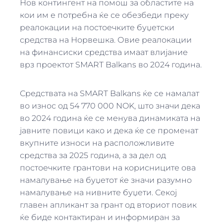
Нов контингент на помош за областите на
кои им е потребна ќе се обезбеди преку
реалокации на постоечките буџетски
средства на Норвешка. Овие реалокации
на финансиски средства имаат влијание
врз проектот SMART Balkans во 2024 година.
Средствата на SMART Balkans ќе се намалат
во износ од 54 770 000 NOK, што значи дека
во 2024 година ќе се менува динамиката на
јавните повици како и дека ќе се променат
вкупните износи на расположливите
средства за 2025 година, а за дел од
постоечките грантови на корисниците ова
намалување на буџетот ќе значи разумно
намалување на нивните буџети. Секој
главен апликант за грант од вториот повик
ќе биде контактиран и информиран за