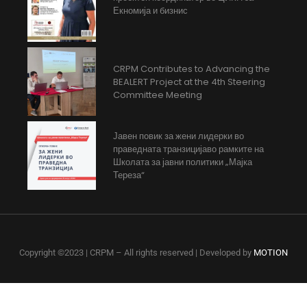
Екномија и бизнис
CRPM Contributes to Advancing the
BEALERT Project at the 4th Steering
Committee Meeting
Јавен повик за жени лидерки во
праведната транзицијаво рамките на
Школата за јавни политики „Мајка
Тереза“
Copyright ©2023 | CRPM – All rights reserved | Developed by
MOTION