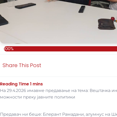
100%
Share This Post
На 29.4.2026 имавме предавање на тема: Вештачка и
можности преку јавните политики
Предавач ни беше: Блерант Рамадани, алумнус на Шк