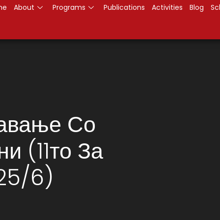
me
About
Programs
Publications
Activities
Blog
Sc
авање Со
и (11то За
25/6)