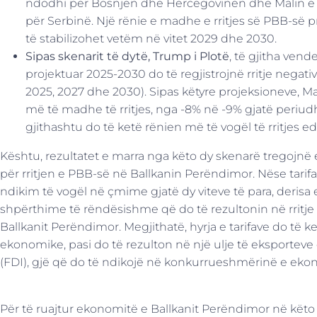
ndodhi për Bosnjen dhe Hercegovinën dhe Malin e Zi
për Serbinë. Një rënie e madhe e rritjes së PBB-së p
të stabilizohet vetëm në vitet 2029 dhe 2030.
Sipas skenarit të dytë, Trump i Plotë
, të gjitha vend
projektuar 2025-2030 do të regjistrojnë rritje negat
2025, 2027 dhe 2030). Sipas këtyre projeksioneve, 
më të madhe të rritjes, nga -8% në -9% gjatë periud
gjithashtu do të ketë rënien më të vogël të rritjes e
Kështu, rezultatet e marra nga këto dy skenarë tregojnë
për rritjen e PBB-së në Ballkanin Perëndimor. Nëse tarifa
ndikim të vogël në çmime gjatë dy viteve të para, derisa
shpërthime të rëndësishme që do të rezultonin në rritje 
Ballkanit Perëndimor. Megjithatë, hyrja e tarifave do të k
ekonomike, pasi do të rezulton në një ulje të eksporteve
(FDI), gjë që do të ndikojë në konkurrueshmërinë e ekon
Për të ruajtur ekonomitë e Ballkanit Perëndimor në këto