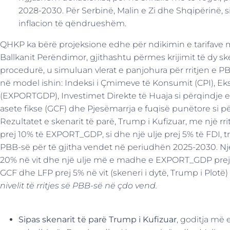
2028-2030. Për Serbinë, Malin e Zi dhe Shqipërinë, si
inflacion të qëndrueshëm.
QHKP ka bërë projeksione edhe për ndikimin e tarifave m
Ballkanit Perëndimor, gjithashtu përmes krijimit të dy s
procedurë, u simuluan vlerat e panjohura për rritjen e PB
në model ishin: Indeksi i Çmimeve të Konsumit (CPI), Ek
(EXPORTGDP), Investimet Direkte të Huaja si përqindje e 
asete fikse (GCF) dhe Pjesëmarrja e fuqisë punëtore si pë
Rezultatet e skenarit të parë, Trump i Kufizuar, me një rri
prej 10% të EXPORT_GDP, si dhe një ulje prej 5% të FDI, treg
PBB-së për të gjitha vendet në periudhën 2025-2030. Një 
20% në vit dhe një ulje më e madhe e EXPORT_GDP prej 20
GCF dhe LFP prej 5% në vit (skeneri i dytë, Trump i Plotë)
nivelit të rritjes së PBB-së në çdo vend.
Sipas skenarit të parë Trump i Kufizuar
, goditja më 