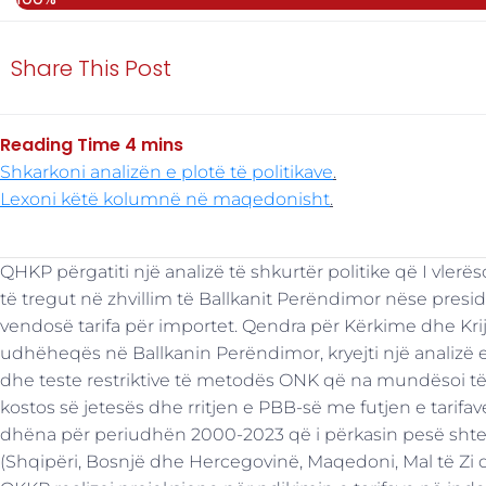
Share This Post
Shkarkoni analizën e plotë të politikave
.
Lexoni këtë kolumnë në maqedonisht
.
QHKP përgatiti një analizë të shkurtër politike që I vler
të tregut në zhvillim të Ballkanit Perëndimor nëse pres
vendosë tarifa për importet. Qendra për Kërkime dhe Krij
udhëheqës në Ballkanin Perëndimor, kryejti një analizë
dhe teste restriktive të metodës ONK që na mundësoi të
kostos së jetesës dhe rritjen e PBB-së me futjen e tarif
dhëna për periudhën 2000-2023 që i përkasin pesë shte
(Shqipëri, Bosnjë dhe Hercegovinë, Maqedoni, Mal të Zi d