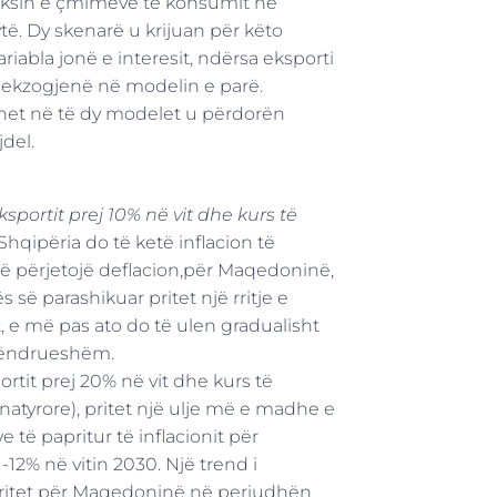
deksin e çmimeve të konsumit në
ë. Dy skenarë u krijuan për këto
iabla jonë e interesit, ndërsa eksporti
a ekzogjenë në modelin e parë.
net në të dy modelet u përdorën
del.
ksportit prej 10% në vit dhe kurs të
Shqipëria do të ketë inflacion të
 përjetojë deflacion,për Maqedoninë,
 së parashikuar pritet një rritje e
 e më pas ato do të ulen gradualisht
 qëndrueshëm.
ortit prej 20% në vit dhe kurs të
natyrore), pritet një ulje më e madhe e
 të papritur të inflacionit për
12% në vitin 2030. Një trend i
 pritet për Maqedoninë në periudhën