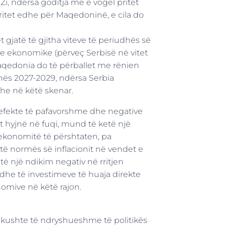
, ndërsa goditja më e vogël pritet
ritet edhe për Maqedoninë, e cila do
et gjatë të gjitha viteve të periudhës së
ive ekonomike (përveç Serbisë në vitet
Maqedonia do të përballet me rënien
hës 2027-2029, ndërsa Serbia
dhe në këtë skenar.
 efekte të pafavorshme dhe negative
t hyjnë në fuqi, mund të ketë një
 ekonomitë të përshtaten, pa
të normës së inflacionit në vendet e
etë një ndikim negativ në rritjen
 dhe të investimeve të huaja direkte
omive në këtë rajon.
 kushte të ndryshueshme të politikës