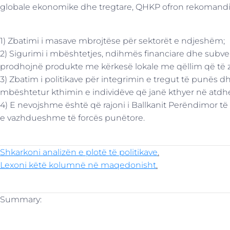
globale ekonomike dhe tregtare, QHKP ofron rekoman
1) Zbatimi i masave mbrojtëse për sektorët е ndjeshëm;
2) Sigurimi i mbështetjes, ndihmës financiare dhe sub
prodhojnë produkte me kërkesë lokale me qëllim që të z
3) Zbatim i politikave për integrimin e tregut të punës dh
mbështetur kthimin e individëve që janë kthyer në atdh
4) E nevojshme është që rajoni i Ballkanit Perëndimor t
e vazhdueshme të forcës punëtore.
Shkarkoni analizën e plotë të politikave
.
Lexoni këtë kolumnë në maqedonisht
.
Summary: