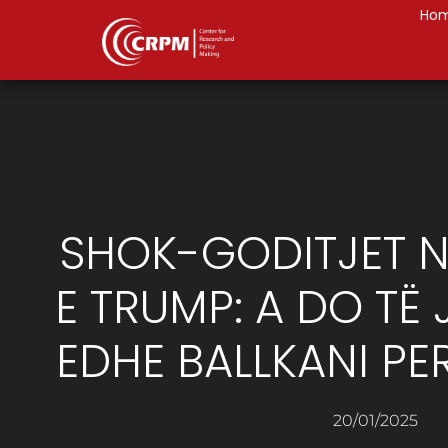
Ho
SHOK-GODITJET N
E TRUMP: A DO TË 
EDHE BALLKANI P
20/01/2025