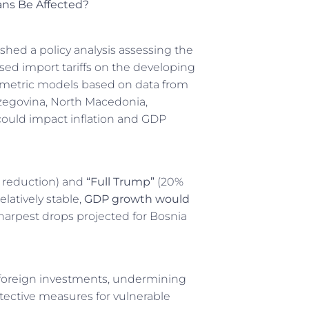
ans Be Affected?
hed a policy analysis assessing the
sed import tariffs on the developing
metric models based on data from
rzegovina, North Macedonia,
could impact inflation and GDP
 reduction) and
“Full Trump”
(20%
latively stable,
GDP growth would
sharpest drops projected for Bosnia
d foreign investments, undermining
ective measures for vulnerable