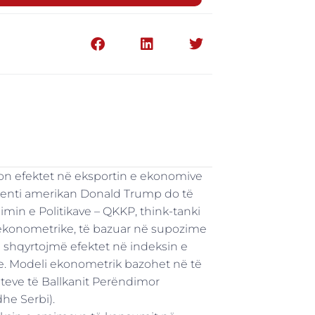
ëson efektet në eksportin e ekonomive
identi amerikan Donald Trump do të
imin e Politikave – QKKP, think-tanki
 ekonometrike, të bazuar në supozime
 shqyrtojmë efektet në indeksin e
ave. Modeli ekonometrik bazohet në të
teve të Ballkanit Perëndimor
he Serbi).