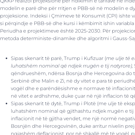
QKKP realizoi projeksione për ndikimin e tarifave në in
modelin e parë dhe për rritjen e PBB-së në modelin e dyt
projeksione. Indeksi i Çmimeve të Konsumit (CPI) ishte var
si përqindje e PBB-së dhe kursi i këmbimit ishin variabl
Periudha e projektimeve është 2025-2030. Për projekcio
metoda deterministe-dinamike dhe algoritmi i Gauss-Saj
Sipas skenarit të parë, Trump i Kufizuar (
me ulje të e
luhatshëm nominal që ndjek rrugën e tij natyrore),
qëndrueshëm, ndërsa Bosnja dhe Hercegovina do të
Serbinë dhe Malin e Zi, në dy vitet e para të periudhës
vogël dhe e parëndësishme e normave të inflacionit,
në vitet e ardhshme, duke çuar në një inflacion të
Sipas skenarit të dytë, Trump i Plotë (me ulje të eksp
luhatshëm nominal që gjithashtu ndjek rrugën e tij 
inflacionit në të gjitha vendet, me një normë negative
Bosnjën dhe Hercegovinën, duke arritur nivelin prej -
ngjashëm deflacionist, por në shkallë më të vogël,