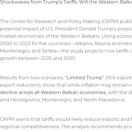
Shockwaves from Trump’s Tariffs: Will the Western Balk
The Center for Research and Policy Making (CRPM) publis
potential impact of U.S. President Donald Trump’s propo
market economies of the Western Balkans. Using econo
2000 to 2023 for five countries—Albania, Bosnia and He
Montenegro, and Serbia—the study projects how tariffs 
growth between 2025 and 2030.
Results from two scenarios,
“Limited Trump”
(10% export
export reduction), show that while inflation may remain re
decline across all Western Balkan economies
, with the 
and Herzegovina, Montenegro, and North Macedonia.
CRPM warns that tariffs would likely reduce exports an
regional competitiveness. The analysis recommends prot