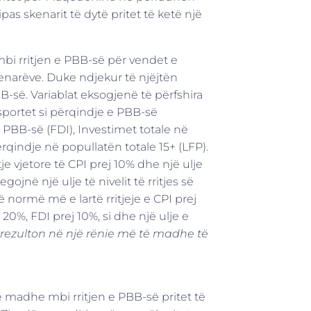
pas skenarit të dytë pritet të ketë një
bi rritjen e PBB-së për vendet e
kenarëve. Duke ndjekur të njëjtën
B-së. Variablat eksogjenë të përfshira
sportet si përqindje e PBB-së
PBB-së (FDI), Investimet totale në
rqindje në popullatën totale 15+ (LFP).
tje vjetore të CPI prej 10% dhe një ulje
ojnë një ulje të nivelit të rritjes së
normë më e lartë rritjeje e CPI prej
%, FDI prej 10%, si dhe një ulje e
rezulton në një rënie më të madhe të
e madhe mbi rritjen e PBB-së pritet të