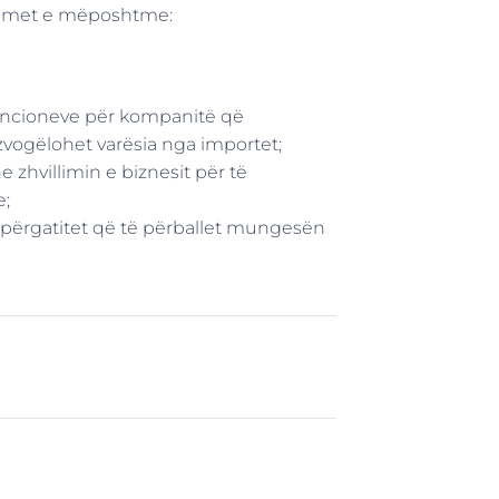
dimet e mëposhtme:
vencioneve për kompanitë që
vogëlohet varësia nga importet;
e zhvillimin e biznesit për të
e;
ë përgatitet që të përballet mungesën