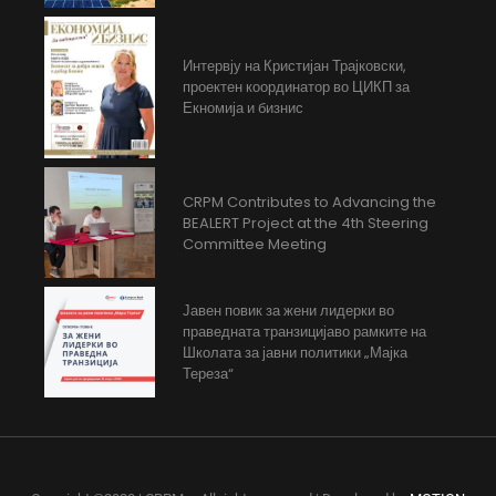
Интервју на Кристијан Трајковски,
проектен координатор во ЦИКП за
Екномија и бизнис
CRPM Contributes to Advancing the
BEALERT Project at the 4th Steering
Committee Meeting
Јавен повик за жени лидерки во
праведната транзицијаво рамките на
Школата за јавни политики „Мајка
Тереза“