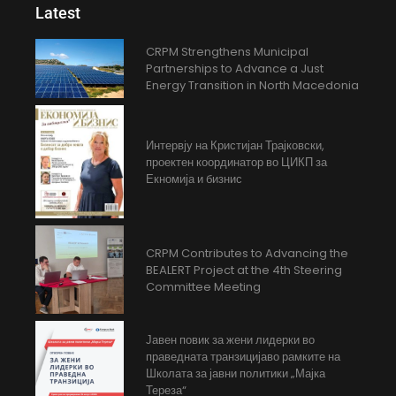
Latest
CRPM Strengthens Municipal
Partnerships to Advance a Just
Energy Transition in North Macedonia
Интервју на Кристијан Трајковски,
проектен координатор во ЦИКП за
Екномија и бизнис
CRPM Contributes to Advancing the
BEALERT Project at the 4th Steering
Committee Meeting
Јавен повик за жени лидерки во
праведната транзицијаво рамките на
Школата за јавни политики „Мајка
Тереза“