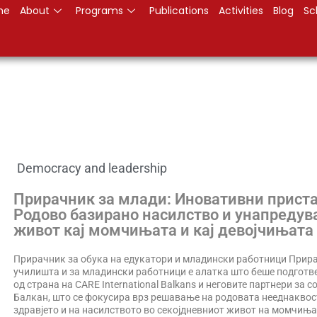
me
About
Programs
Publications
Activities
Blog
Sc
Democracy and leadership
Прирачник за млади: Иновативни прист
Родово базирано насилство и унапредув
живот кај момчињата и кај девојчињата
Прирачник за обука на едукатори и младински работници Прира
училишта и за младински работници е алатка што беше подготв
од страна на CARE International Balkans и неговите партнери за 
Балкан, што се фокусира врз решавање на родовата нееднаквост
здравјето и на насилството во секојдневниот живот на момчиња