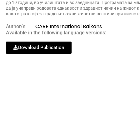
до 19 години, во училиштата и во заедницата. Програмата за мла
да ја унапреди родовата еднаквост и здравиот начин на живот к
како стратегија за градење важни животни вештини при нивното
CARE International Balkans
Author/s:
Available in the following language versions:
Download Publication