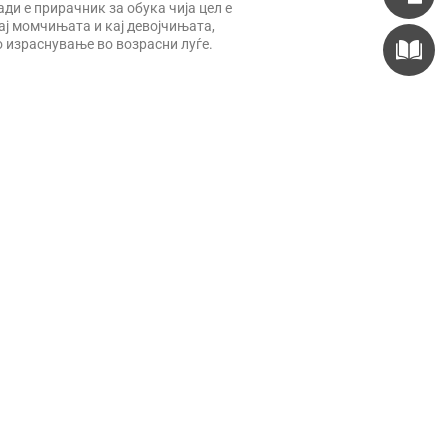
ди е прирачник за обука чија цел е
ај момчињата и кај девојчињата,
 израснување во возрасни луѓе.