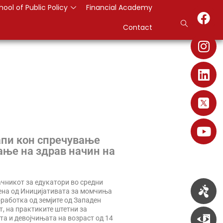
hool of Public Policy
Financial Academy
Contact
апи кон спречување
ање на здрав начин на
чникот за едукатори во средни
ена од Иницијативата за момчиња
соработка од земјите од Западен
, на практиките штетни за
та и девојчињата на возраст од 14