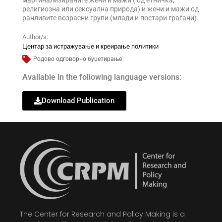
маргинализираните жени и мажи ( од етничка,
религиозна или сексуална природа) и жени и мажи од
ранливите возрасни групи (млади и постари граѓани).
Author/s:
Центар за истражување и креирање политики
Родово одговорно буџетирање
Available in the following language versions:
Download Publication
The Center for Research and Policy Making is a