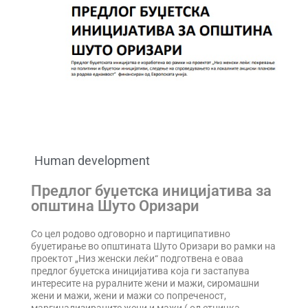
Human development
Предлог буџетска иницијатива за
општина Шуто Оризари
Со цел родово одговорно и партиципативно
буџетирање во општината Шуто Оризари во рамки на
проектот „Низ женски леќи“ подготвена е оваа
предлог буџетска иницијатива која ги застапува
интересите на руралните жени и мажи, сиромашни
жени и мажи, жени и мажи со попреченост,