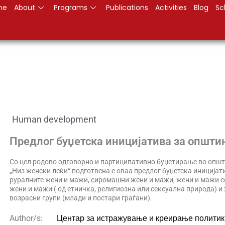
me
About
Programs
Publications
Activities
Blog
Sc
Human development
Предлог буџетска иницијатива за општи
Со цел родово одговорно и партиципативно буџетирање во општ
„Низ женски леќи“ подготвена е оваа предлог буџетска иницијати
руралните жени и мажи, сиромашни жени и мажи, жени и мажи с
жени и мажи ( од етничка, религиозна или сексуална природа) и
возрасни групи (млади и постари граѓани).
Центар за истражување и креирање политик
Author/s: