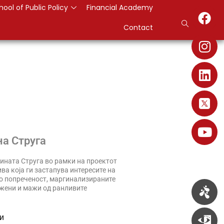
hool of Public Policy
Financial Academy
Contact
на Струга
ината Струга во рамки на проектот
ва која ги застапува интересите на
о попреченост, маргинализираните
 жени и мажи од ранливите
и