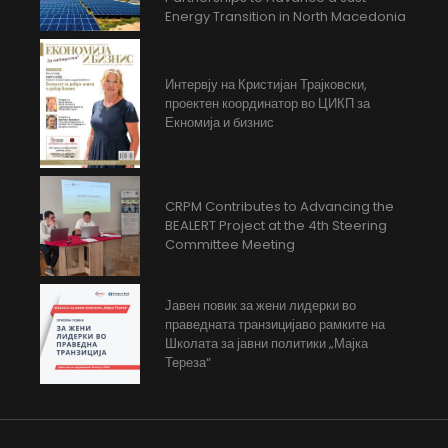
Energy Transition in North Macedonia
Интервју на Кристијан Трајковски,
проектен координатор во ЦИКП за
Екномија и бизнис
CRPM Contributes to Advancing the
BEALERT Project at the 4th Steering
Committee Meeting
Јавен повик за жени лидерки во
праведната транзицијаво рамките на
Школата за јавни политики „Мајка
Тереза“