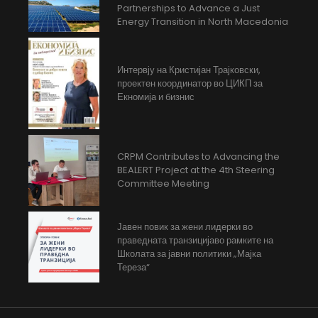
Partnerships to Advance a Just
Energy Transition in North Macedonia
Интервју на Кристијан Трајковски,
проектен координатор во ЦИКП за
Екномија и бизнис
CRPM Contributes to Advancing the
BEALERT Project at the 4th Steering
Committee Meeting
Јавен повик за жени лидерки во
праведната транзицијаво рамките на
Школата за јавни политики „Мајка
Тереза“