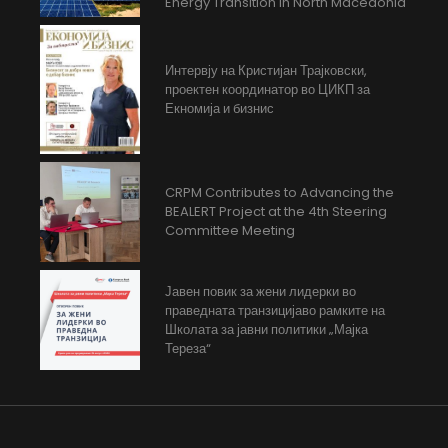
Energy Transition in North Macedonia
Интервју на Кристијан Трајковски,
проектен координатор во ЦИКП за
Екномија и бизнис
CRPM Contributes to Advancing the
BEALERT Project at the 4th Steering
Committee Meeting
Јавен повик за жени лидерки во
праведната транзицијаво рамките на
Школата за јавни политики „Мајка
Тереза“