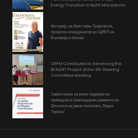
Energy Transition in North Macedonia
Интервју на Кристијан Трајковски,
проектен координатор во ЦИКП за
Екномија и бизнис
CRPM Contributes to Advancing the
BEALERT Project at the 4th Steering
Committee Meeting
Јавен повик за жени лидерки во
праведната транзицијаво рамките на
Школата за јавни политики „Мајка
Тереза“