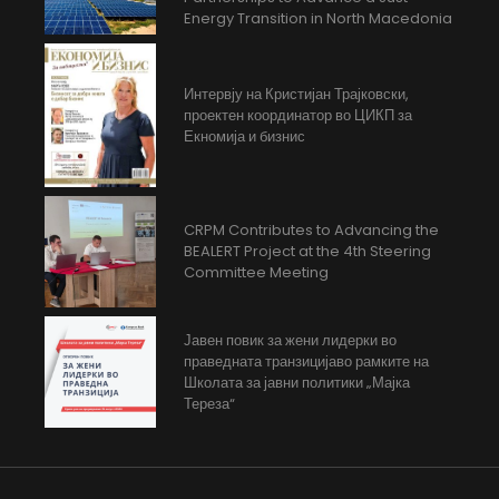
Energy Transition in North Macedonia
Интервју на Кристијан Трајковски,
проектен координатор во ЦИКП за
Екномија и бизнис
CRPM Contributes to Advancing the
BEALERT Project at the 4th Steering
Committee Meeting
Јавен повик за жени лидерки во
праведната транзицијаво рамките на
Школата за јавни политики „Мајка
Тереза“