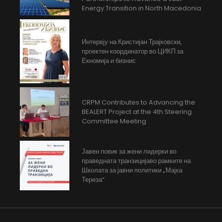
Energy Transition in North Macedonia
Интервју на Кристијан Трајковски,
проектен координатор во ЦИКП за
Екномија и бизнис
CRPM Contributes to Advancing the
BEALERT Project at the 4th Steering
Committee Meeting
Јавен повик за жени лидерки во
праведната транзицијаво рамките на
Школата за јавни политики „Мајка
Тереза“