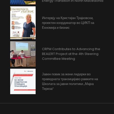
Energy Transition in North Macedonia
Интервју на Кристијан Трајковски,
проектен координатор во ЦИКП за
Екномија и бизнис
CRPM Contributes to Advancing the
BEALERT Project at the 4th Steering
Committee Meeting
Јавен повик за жени лидерки во
праведната транзицијаво рамките на
Школата за јавни политики „Мајка
Тереза“