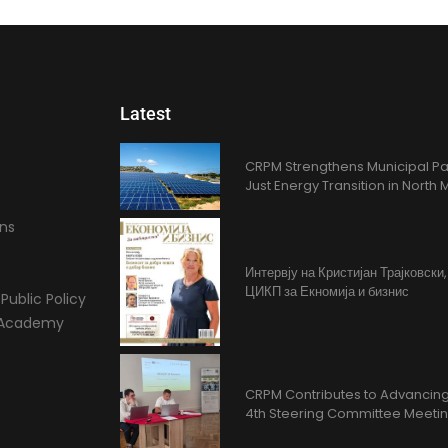
Latest
CRPM Strengthens Municipal Pa
Just Energy Transition in Nort
ons
Интервју на Кристијан Трајковски
ЦИКП за Екномија и бизнис
Public Policy
l Academy
CRPM Contributes to Advancing 
4th Steering Committee Meeti