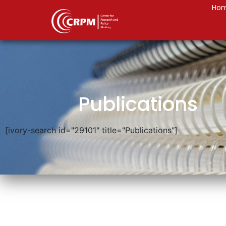
Ho
Publications
[ivory-search id="29101" title="Publications"]