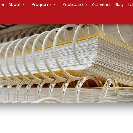
me
About
Programs
Publications
Activities
Blog
Sc