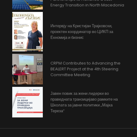
Energy Transition in North Macedonia
Интервју на Кристијан Трајковски,
проектен координатор во ЦИКП за
Екномија и бизнис
CRPM Contributes to Advancing the
BEALERT Project at the 4th Steering
Committee Meeting
Јавен повик за жени лидерки во
праведната транзицијаво рамките на
Школата за јавни политики „Мајка
Тереза“