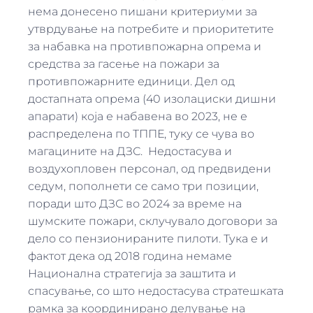
нема донесено пишани критериуми за
утврдување на потребите и приоритетите
за набавка на противпожарна опрема и
средства за гасење на пожари за
противпожарните единици.
Дел од
достапната опрема (40 изолациски дишни
апарати) која е набавена во 2023, не е
распределена по ТППЕ, туку се чува во
магацините на ДЗС. Недостасува и
воздухопловен персонал, од предвидени
седум, пополнети се само три позиции,
поради што ДЗС во 2024 за време на
шумските пожари, склучувало договори за
дело со пензионираните пилоти. Тука е и
фактот дека од 2018 година немаме
Национална стратегија за заштита и
спасување, со што недостасува стратешката
рамка за координирано делување на