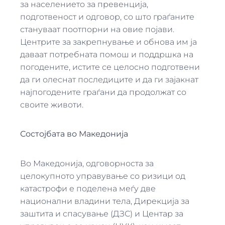
за населението за превенција,
подготвеност и одговор, со што граѓаните
стануваат поотпорни на овие појави.
Центрите за закрепнување и обнова им ја
даваат потребната помош и поддршка на
погодените, истите се целосно подготвени
да ги олеснат последиците и да ги зајакнат
најпогодените граѓани да продолжат со
своите животи.
Состојбата во Македонија
Во Македонија, одговорноста за
целокупното управување со ризици од
катастрофи е поделена меѓу две
национални владини тела, Дирекција за
заштита и спасување (ДЗС) и Центар за