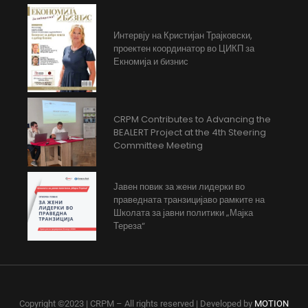
Интервју на Кристијан Трајковски,
проектен координатор во ЦИКП за
Екномија и бизнис
CRPM Contributes to Advancing the
BEALERT Project at the 4th Steering
Committee Meeting
Јавен повик за жени лидерки во
праведната транзицијаво рамките на
Школата за јавни политики „Мајка
Тереза“
Copyright ©2023 | CRPM – All rights reserved | Developed by
MOTION