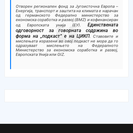
Отворен регионален фонд за Југоисточна Европа –
Eнергија, транспорт и заштита на климата е нарачан
од германското
Федерално
министерство за
економска соработка и развој (BMZ) и кофинансиран
Единствената
од Европската унија (ЕУ).
одговорност за говорната содржина во
форма на „подкаст“ е на ЦИ
КП
. Ставовите и
мислењата изразени во овој подкаст не мора да го
одразуваат мислењето на Федералното
Министерство за економска соработка и развој,
Европската Унија или GIZ.