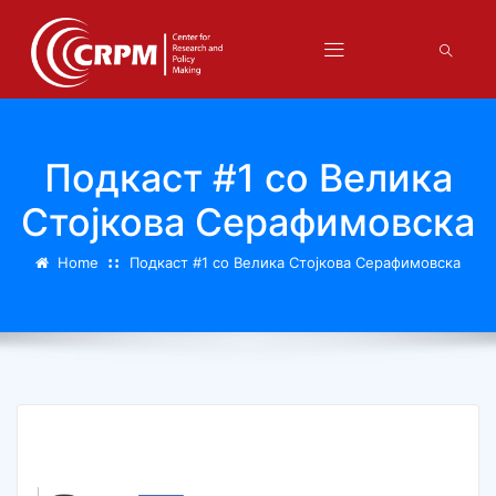
Подкаст #1 со Велика
Стојкова Серафимовска
Home
Подкаст #1 со Велика Стојкова Серафимовска