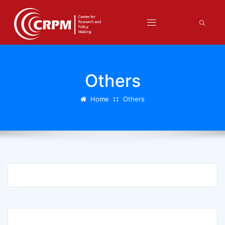
Others
Home
Others