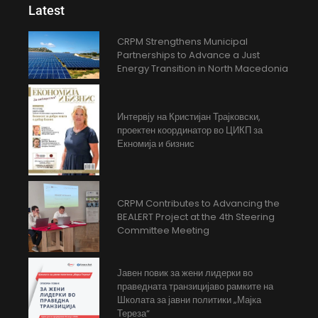
Latest
CRPM Strengthens Municipal
Partnerships to Advance a Just
Energy Transition in North Macedonia
Интервју на Кристијан Трајковски,
проектен координатор во ЦИКП за
Екномија и бизнис
CRPM Contributes to Advancing the
BEALERT Project at the 4th Steering
Committee Meeting
Јавен повик за жени лидерки во
праведната транзицијаво рамките на
Школата за јавни политики „Мајка
Тереза“