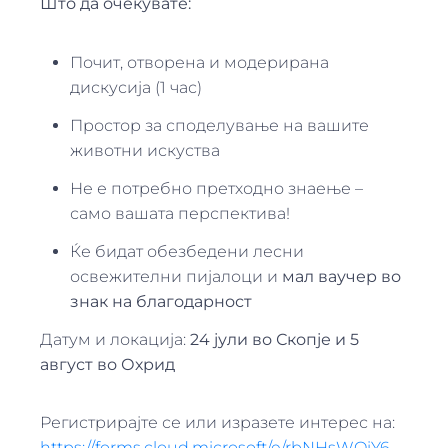
Што да очекувате:
Почит, отворена и модерирана
дискусија (1 час)
Простор за споделување на вашите
животни искуства
Не е потребно претходно знаење –
само вашата перспектива!
Ќе бидат обезбедени лесни
освежителни пијалоци и
мал ваучер во
знак на благодарност
Датум и локација:
24 јули во Скоп
је
и 5
август во Охрид
Регистрирајте се или изразете интерес на:
https://forms.cloud.microsoft/e/rbNHsWQiY6