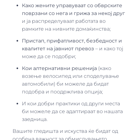
Како жените управуваат со обврските
поврзани со нега и грижа за некој друг
и ја распределуваат работата во
рамките на нивните домаќинства;
Пристап, прифатливост, безбедност и
квалитет на јавниот превоз
– и како тој
може да се подобри;
Кои алтернативни решенија
(како
возење велосипед или споделување
автомобили) би можеле да бидат
подобра и поодржлива опција;
И кои добри практики од други места
би можеле да се адаптираат во нашата
заедница.
Вашите гледишта и искуства ќе бидат од
особена важност за обмислувањето