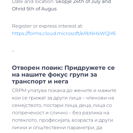
Date and location:
Skopje 24
th
of July and
Ohrid 5
th
of Augus
Register or express interest at:
https://forms.cloud.microsoft/e/rbNHsWQiY6
–
Отворен повик: Придружете се
на нашите фокус групи за
транспорт и нега
CRPM упатува покана до жените и мажите
кои се грижат за други лица – членови на
семејството, постари лица, деца, лица со
попреченост и слично – без разлика на
потеклото, професијата, возраста и други
лични и општествени параметри, да