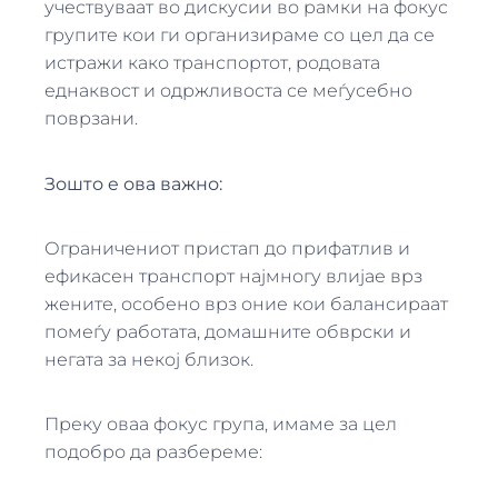
учествуваат во дискусии во рамки на фокус
групите кои ги организираме со цел да се
истражи како транспортот, родовата
еднаквост и одржливоста се меѓусебно
поврзани.
Зошто e ова важно:
Ограничениот пристап до прифатлив и
ефикасен транспорт најмногу влијае врз
жените, особено врз оние кои балансираат
помеѓу работата, домашните обврски и
негата за некој близок.
Преку оваа фокус група, имаме за цел
подобро да разбереме: