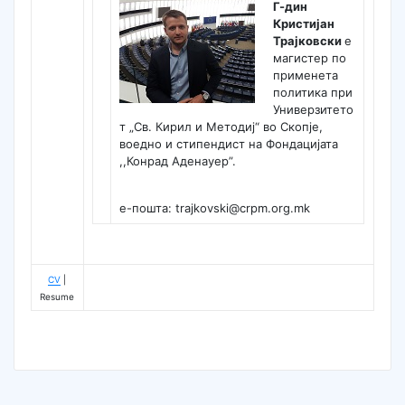
Г-дин
Кристијан
Трајковски
е
магистер по
применета
политика при
Универзитето
т „Св. Кирил и Методиј“ во Скопје,
воедно и стипендист на Фондацијата
,,Конрад Аденауер”.
е-пошта: trajkovski@crpm.org.mk
CV
|
Resume