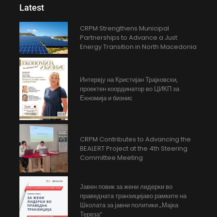
Latest
CRPM Strengthens Municipal
Partnerships to Advance a Just
Energy Transition in North Macedonia
Интервју на Кристијан Трајковски,
проектен координатор во ЦИКП за
Екномија и бизнис
CRPM Contributes to Advancing the
BEALERT Project at the 4th Steering
Committee Meeting
Јавен повик за жени лидерки во
праведната транзицијаво рамките на
Школата за јавни политики „Мајка
Тереза“