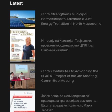
Latest
CRPM Strengthens Municipal
Partnerships to Advance a Just
Energy Transition in North Macedonia
Интервју на Кристијан Трајковски,
проектен координатор во ЦИКП за
Екномија и бизнис
CRPM Contributes to Advancing the
BEALERT Project at the 4th Steering
Committee Meeting
Јавен повик за жени лидерки во
праведната транзицијаво рамките на
Школата за јавни политики „Мајка
Тереза“