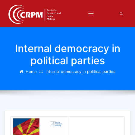
Internal democracy in
political parties
Home
Internal democracy in political parties