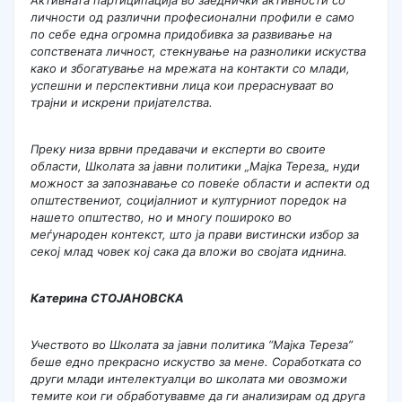
личности од различни професионални профили е само
по себе една огромна придобивка за развивање на
сопствената личност, стекнување на разнолики искуства
како и збогатување на мрежата на контакти со млади,
успешни и перспективни лица кои прераснуваат во
трајни и искрени пријателства.
Преку низа врвни предавачи и експерти во своите
области, Школата за јавни политики „Мајка Тереза„ нуди
можност за запознавање со повеќе области и аспекти од
општествениот, социјалниот и културниот поредок на
нашето општество, но и многу пошироко во
меѓународен контекст, што ја прави вистински избор за
секој млад човек кој сака да вложи во својата иднина.
Катерина СТОЈАНОВСКА
Учеството во Школата за јавни политика “Мајка Тереза”
беше едно прекрасно искуство за мене. Соработката со
други млади интелектуалци во школата ми овозможи
темите кои ги обработувавме да ги анализирам од друга