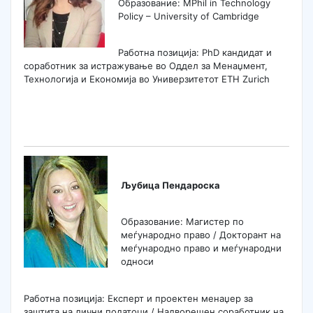
Образование: MPhil in Technology
Policy – University of Cambridge
Работна позиција: PhD кандидат и
соработник за истражување во Оддел за Менаџмент,
Технологија и Економија во Универзитетот ETH Zurich
Љубица Пендароска
Образование: Магистер по
меѓународно право / Докторант на
меѓународно право и меѓународни
односи
Работна позиција: Експерт и проектен менаџер за
заштита на лични податоци / Надворешен соработник на