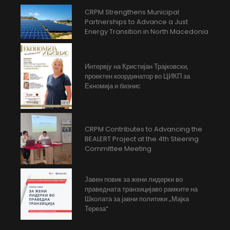
CRPM Strengthens Municipal
Partnerships to Advance a Just
Energy Transition in North Macedonia
Интервју на Кристијан Трајковски,
проектен координатор во ЦИКП за
Екномија и бизнис
CRPM Contributes to Advancing the
BEALERT Project at the 4th Steering
Committee Meeting
Јавен повик за жени лидерки во
праведната транзицијаво рамките на
Школата за јавни политики „Мајка
Тереза“