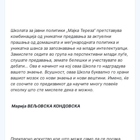
Школата за јавни политики „Мајка Тереза“ претставува
комбинација од уникатни предавања за актуелни
прашања од домашната и меѓународната политика и
уникатна шанса за запознавање на млади интелектуалци.
Замислете седите во група на перспективни млади луѓе,
слушате предавања, земате белешки и учествувате во
дебати… Ова е начинот на кој оваа Школа го надградува
вашето знаење. Всушност, оваа Школа буквално го храни
вашиот мозок со нови знаења и нови вештини. Имено, ќе
се соочите со предизвикот да научите многу повеќе
отколку што сте мислеле дека е можно.
Марија ВЕЉОВСКА КОНДОВСКА
Прекрасно искуство кое што може само да се посака.