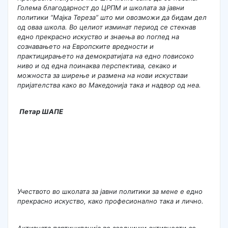
Голема благодарност до ЦРПМ и школата за јавни
политики “Мајка Тереза” што ми овозможи да бидам дел
од оваа школа. Во целиот изминат период се стекнав
едно прекрасно искуство и знаења во поглед на
сознавањето на Европските вредности и
практицирањето на демократијата на едно повисоко
ниво и од една поинаква перспектива, секако и
можноста за ширење и размена на нови искустваи
пријателства како во Македонија така и надвор од неа.
Петар ШАПЕ
Учеството во школата за јавни политики за мене е едно
прекрасно искуство, како професионално така и лично.
Активната партиципација во заеднички активности со