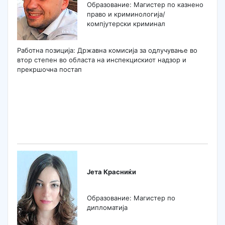
Образование: Mагистер по казнено
право и криминологија/
компјутерски криминал
Работна позиција: Државна комисија за одлучување во
втор степен во областа на инспекцискиот надзор и
прекршочна постап
Јета Красниќи
Образование: Магистер по
дипломатија