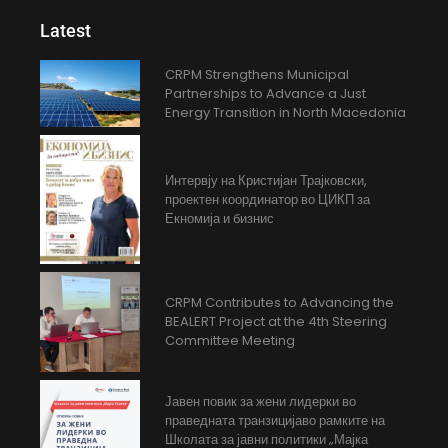
Latest
CRPM Strengthens Municipal
Partnerships to Advance a Just
Energy Transition in North Macedonia
Интервју на Кристијан Трајковски,
проектен координатор во ЦИКП за
Екномија и бизнис
CRPM Contributes to Advancing the
BEALERT Project at the 4th Steering
Committee Meeting
Јавен повик за жени лидерки во
праведната транзицијаво рамките на
Школата за јавни политики „Мајка