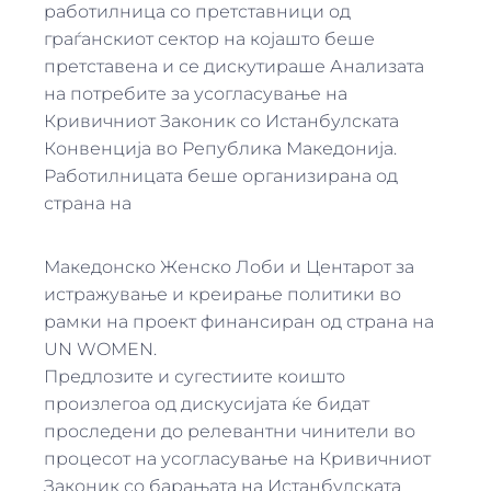
работилница со претставници од
граѓанскиот сектор на којашто беше
претставена и се дискутираше Анализата
на потребите за усогласување на
Кривичниот Законик со Истанбулската
Конвенција во Република Македонија.
Работилницата беше организирана од
страна на
Македонско Женско Лоби и Центарот за
истражување и креирање политики во
рамки на проект финансиран од страна на
UN WOMEN.
Предлозите и сугестиите коишто
произлегоа од дискусијата ќе бидат
проследени до релевантни чинители во
процесот на усогласување на Кривичниот
Законик со барањата на Истанбулската