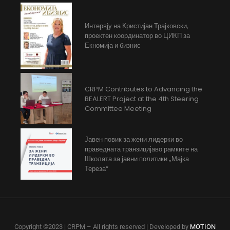
Интервју на Кристијан Трајковски,
проектен координатор во ЦИКП за
Екномија и бизнис
CRPM Contributes to Advancing the
BEALERT Project at the 4th Steering
Committee Meeting
Јавен повик за жени лидерки во
праведната транзицијаво рамките на
Школата за јавни политики „Мајка
Тереза“
Copyright ©2023 | CRPM – All rights reserved | Developed by
MOTION