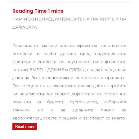
ПАРТИСКИТЕ ПРЕД ИНТЕРЕСИТЕ НА ГРАЃАНИТЕ И НА
ДРЖАВАТА
Разочарани граѓани што се жртви на политичките
интереси и слаба држава пред надворешните
фактори е епилогот од неуспесите на најголемите
партии ВМРО – ДПМНЕ и СДСМ да најдат заеднички
јазик за битни политички и општествени прашања.
Ова е оцената на експертите откако двете партиите
ги зацементираат своите дијаметрално спротивни
позиции за буџетот, лустрацијата, изборниот
законик, но и за црвените линии за
евроинтеграциските процеси и за спорот со името.