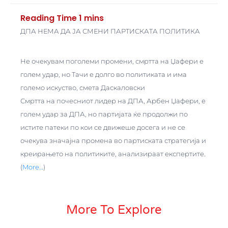
ДПА НЕМА ДА ЈА СМЕНИ ПАРТИСКАТА ПОЛИТИКА
Не очекувам поголеми промени, смртта на Џафери е
голем удар, но Тачи е долго во политиката и има
големо искуство, смета Даскаловски
Смртта на почесниот лидер на ДПА, Арбен Џафери, е
голем удар за ДПА, но партијата ќе продолжи по
истите патеки по кои се движеше досега и не се
очекува значајна промена во партиската стратегија и
креирањето на политиките, анализираат експертите.
(
More…
)
More To Explore