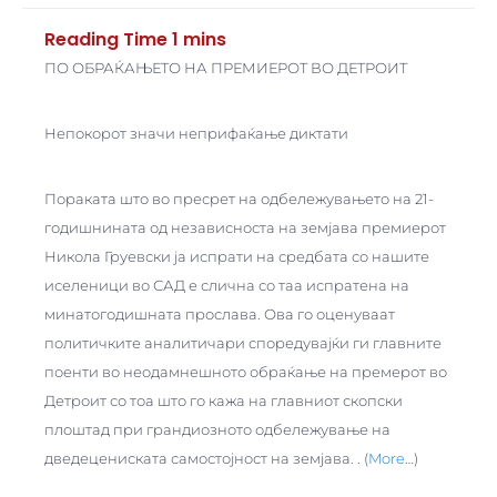
ПО ОБРАЌАЊЕТО НА ПРЕМИЕРОТ ВО ДЕТРОИТ
Непокорот значи неприфаќање диктати
Пораката што во пресрет на одбележувањето на 21-
годишнината од независноста на земјава премиерот
Никола Груевски ја испрати на средбата со нашите
иселеници во САД е слична со таа испратена на
минатогодишната прослава. Ова го оценуваат
политичките аналитичари споредувајќи ги главните
поенти во неодамнешното обраќање на премерот во
Детроит со тоа што го кажа на главниот скопски
плоштад при грандиозното одбележување на
дведецениската самостојност на земјава. . (
More
…)