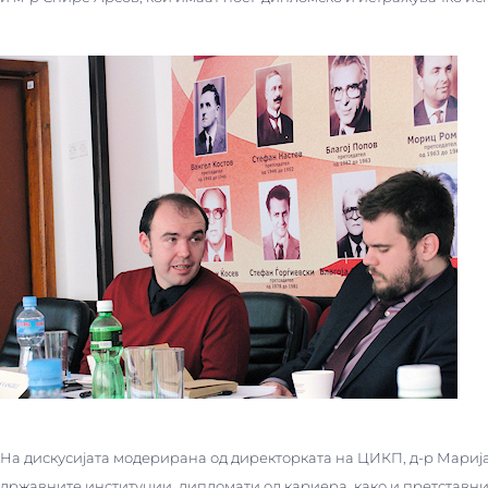
На дискусијата модерирана од директорката на ЦИКП, д-р Марија
државните институции, дипломати од кариера, како и претставн