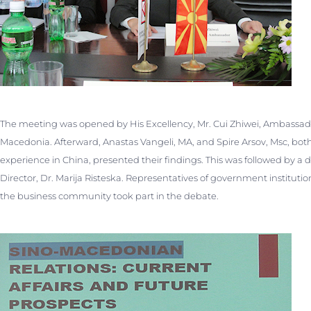
The meeting was opened by His Excellency, Mr. Cui Zhiwei, Ambassador
Macedonia. Afterward, Anastas Vangeli, MA, and Spire Arsov, Msc, bot
experience in China, presented their findings. This was followed by 
Director, Dr. Marija Risteska. Representatives of government institution
the business community took part in the debate.