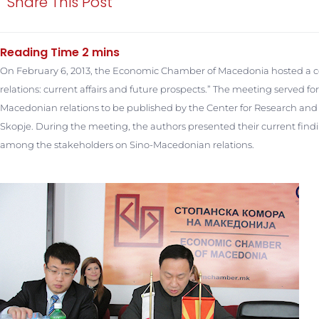
Share This Post
On February 6, 2013, the Economic Chamber of Macedonia hosted a co
relations: current affairs and future prospects.” The meeting served fo
Macedonian relations to be published by the Center for Research and
Skopje.
During the meeting, the authors presented their current findin
among the stakeholders on Sino-Macedonian relations.