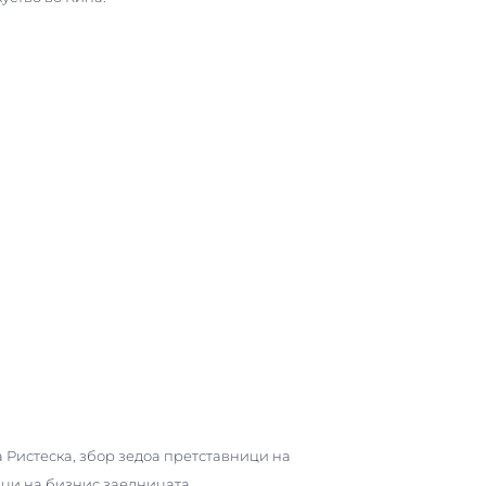
 Ристеска, збор зедоа претставници на
ици на бизнис заедницата.