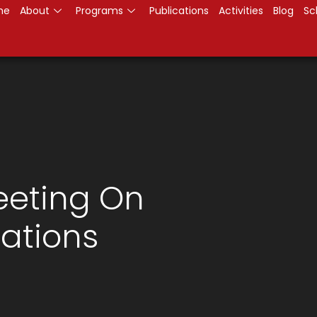
me
About
Programs
Publications
Activities
Blog
Sc
eeting On
lations