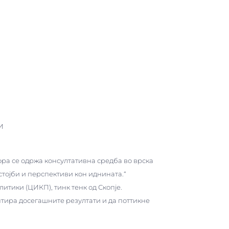
И
ора се одржа консултативна средба во врска
стојби и перспективи кон иднината.“
итики (ЦИКП), тинк тенк од Скопје.
тира досегашните резултати и да поттикне