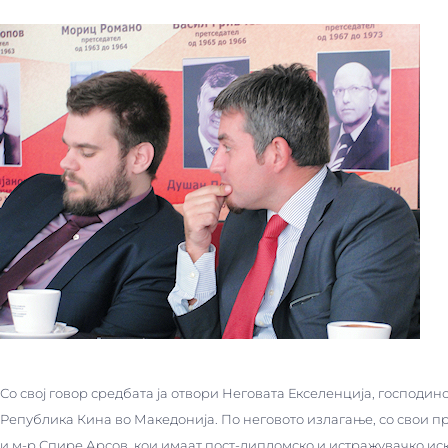
Со свој говор средбата ја отвори Неговата Екселенција, господи
Република Кина во Македонија. По неговото излагање, со свои п
и м-р Спире Арсов, кои имаат пост-дипломско и истражувачко иск