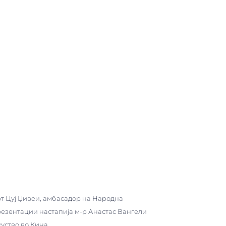
нот Цуј Џивеи, амбасадор на Народна
резентации настапија м-р Анастас Вангели
уство во Кина.