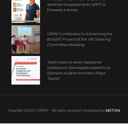
проектен координатор во ЦИКП за
Екномија и бизнис
CRPM Contributes to Advancing the
BEALERT Project at the 4th Steering
Committee Meeting
Јавен повик за жени лидерки во
праведната транзицијаво рамките на
Школата за јавни политики „Мајка
Тереза“
Copyright ©2023 | CRPM – All rights reserved | Developed by
MOTION