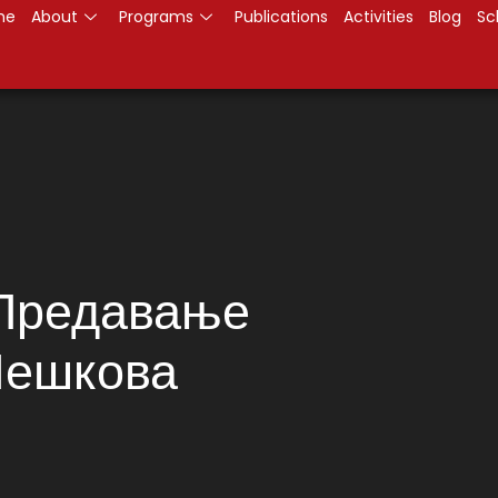
me
About
Programs
Publications
Activities
Blog
Sc
 Предавање
Нешкова