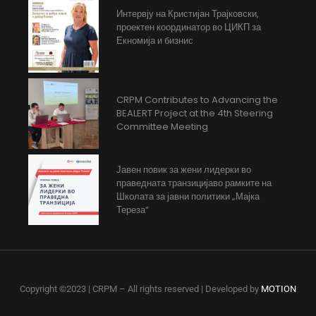
Интервју на Кристијан Трајковски,
проектен координатор во ЦИКП за
Екномија и бизнис
CRPM Contributes to Advancing the
BEALERT Project at the 4th Steering
Committee Meeting
Јавен повик за жени лидерки во
праведната транзицијаво рамките на
Школата за јавни политики „Мајка
Тереза“
Copyright ©2023 | CRPM – All rights reserved | Developed by
MOTION