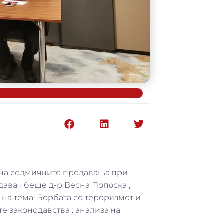
мки на седмичните предавања при
едавач беше д-р Весна Попоска ,
на тeмa: Борбата со тероризмот и
е законодавства : анализа на