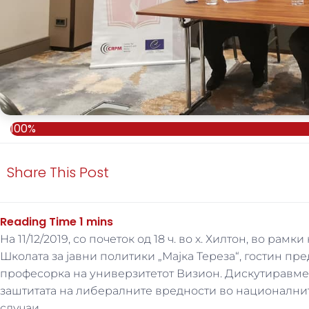
100%
Share This Post
На 11/12/2019, со почеток од 18 ч. во х. Хилтон, во ра
Школата за јавни политики „Мајка Тереза“, гостин пр
професорка на универзитетот Визион. Дискутиравме 
заштитата на либералните вредности во националнит
случаи.