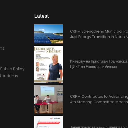
Latest
CRPM Strengthens Municipal Pa
Just Energy Transition in Nort
ons
Интервју на Кристијан Трајковски
ЦИКП за Екномија и бизнис
Public Policy
l Academy
CRPM Contributes to Advancing 
4th Steering Committee Meeti
Јавен повик за жени лидерки во 