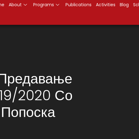
me
About
Programs
Publications
Activities
Blog
Sc
 Предавање
019/2020 Со
 Попоска