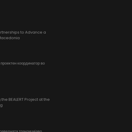
rtnerships to Advance a
h Macedonia
, проектен координатор во
the BEALERT Project at the
ng
праведната транзицијаво