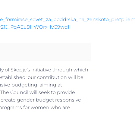
pje_formirase_sovet_za_poddrska_na_zenskoto_pretpriem
yf21J_PqAEu9HWOrxHvG9wdI
 of Skopje’s initiative through which
tablished; our contribution will be
nsive budgeting, aiming at
 The Council will seek to provide
 create gender budget responsive
rt programs for women who are