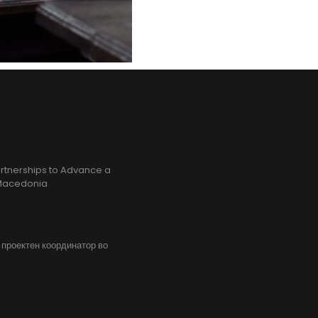
rtnerships to Advance a
h Macedonia
, проектен координатор во