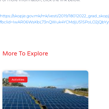
https://skopje.gov.mk/mk/vesti/2019/18012022_grad_sko
fbclid=IwAR06WsKbL73nQWuk4YCMdjU51SPoLO2jQbY
More To Explore
Activities