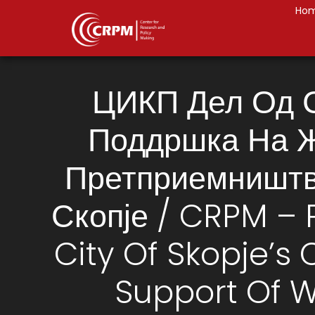
Ho
ЦИКП Дел Од 
Поддршка На 
Претприемништв
Скопје / CRPM – 
City Of Skopje’s 
Support Of