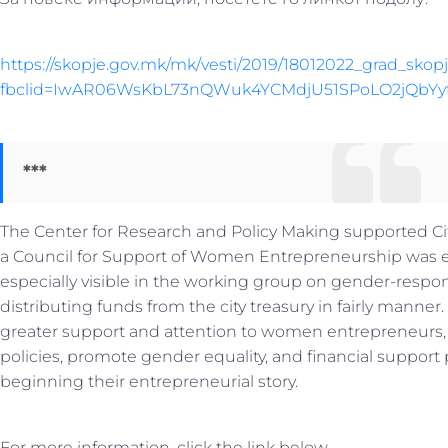
https://skopje.gov.mk/mk/vesti/2019/18012022_grad_sko
fbclid=IwAR06WsKbL73nQWuk4YCMdjU51SPoLO2jQbY
***
The Center for Research and Policy Making supported City
a Council for Support of Women Entrepreneurship was es
especially visible in the working group on gender-respo
distributing funds from the city treasury in fairly manner.
greater support and attention to women entrepreneurs,
policies, promote gender equality, and financial suppo
beginning their entrepreneurial story.
For more information, click the link below.