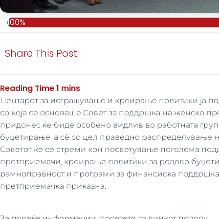
100%
Share This Post
Центарот за истражување и креирање политики ја по
со која се основаше Совет за поддршка на женско п
придонес ќе биде особено видлив во работната груп
буџетирање, а сè со цел праведно распределување на
Советот ќе се стреми кон посветување поголема по
претприемачи, креирање политики за родово буџет
рамноправност и програми за финансиска поддршка з
претприемачка приказна.
За повеќе информации, посетете го линкот подолу.