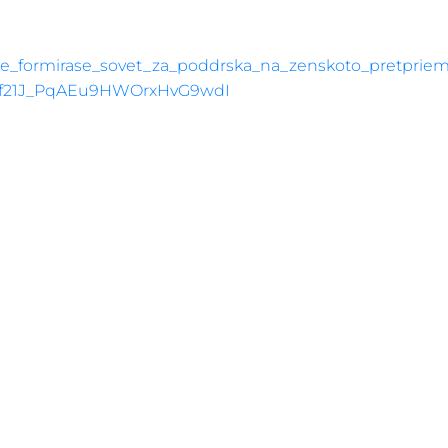
pje_formirase_sovet_za_poddrska_na_zenskoto_pretpriem
yf21J_PqAEu9HWOrxHvG9wdI