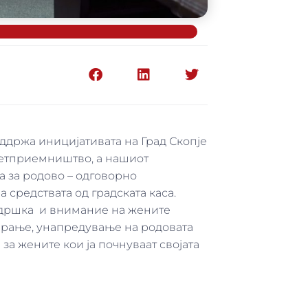
ддржа иницијативата на Град Скопје
ретприемништво, а нашиот
а за родово – одговорно
 средствата од градската каса.
ддршка и внимание на жените
ирање, унапредување на родовата
а жените кои ја почнуваат својата