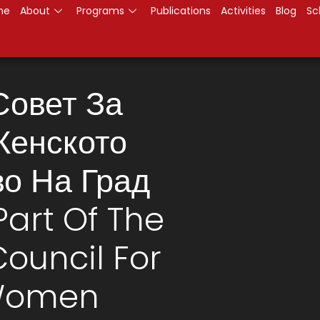
me
About
Programs
Publications
Activities
Blog
Sc
Совет За
Женското
о На Град
Part Of The
Council For
 Women