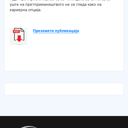
уште на претприемништвото не се гледа како на
кариерна опција.
Преземете публикација