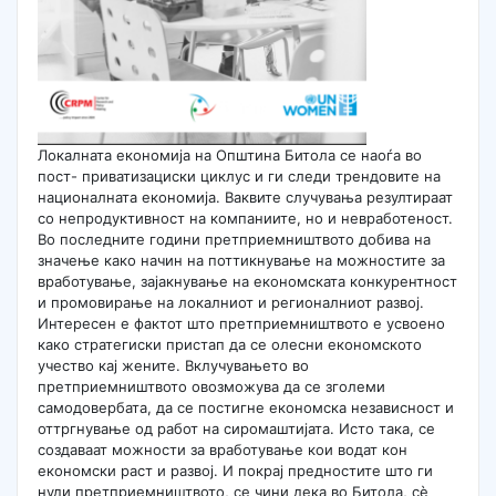
Локалната економија на Општина Битола се наоѓа во
пост- приватизациски циклус и ги следи трендовите на
националната економија. Ваквите случувања резултираат
со непродуктивност на компаниите, но и невработеност.
Во последните години претприемништвото добива на
значење како начин на поттикнување на можностите за
вработување, зајакнување на економската конкурентност
и промовирање на локалниот и регионалниот развој.
Интересен е фактот што претприемништвото е усвоено
како стратегиски пристап да се олесни економското
учество кај жените. Вклучувањето во
претприемништвото овозможува да се зголеми
самодовербата, да се постигне економска независност и
оттргнување од работ на сиромаштијата. Исто така, се
создаваат можности за вработување кои водат кон
економски раст и развој. И покрај предностите што ги
нуди претприемништвото, се чини дека во Битола, сè