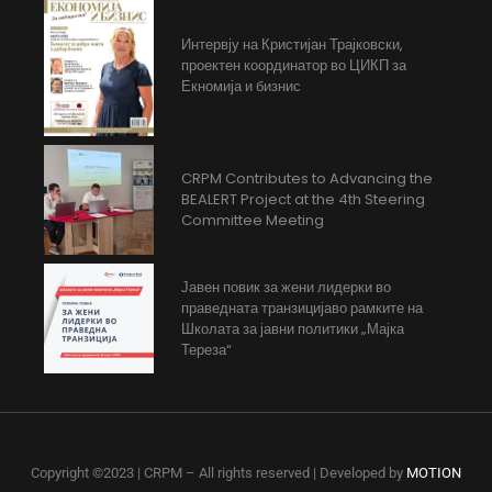
Интервју на Кристијан Трајковски,
проектен координатор во ЦИКП за
Екномија и бизнис
CRPM Contributes to Advancing the
BEALERT Project at the 4th Steering
Committee Meeting
Јавен повик за жени лидерки во
праведната транзицијаво рамките на
Школата за јавни политики „Мајка
Тереза“
Copyright ©2023 | CRPM – All rights reserved | Developed by
MOTION