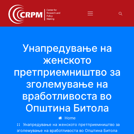
Унапредување на
женското
претприемништво за
зголемување на
вработливоста во
Општина Битола
Home
Унапредување на женското претприемништво за
зголемување на вработливоста во Општина Битола