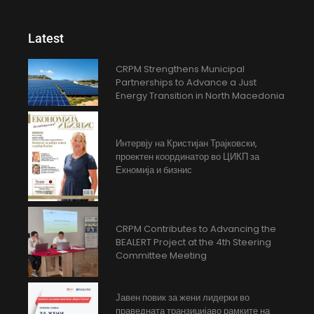
Latest
CRPM Strengthens Municipal
Partnerships to Advance a Just
Energy Transition in North Macedonia
Интервју на Кристијан Трајковски,
проектен координатор во ЦИКП за
Екномија и бизнис
CRPM Contributes to Advancing the
BEALERT Project at the 4th Steering
Committee Meeting
Јавен повик за жени лидерки во
праведната транзицијаво рамките на