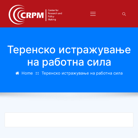
Теренско истражување
на работна сила
Home
Теренско истражување на работна сила