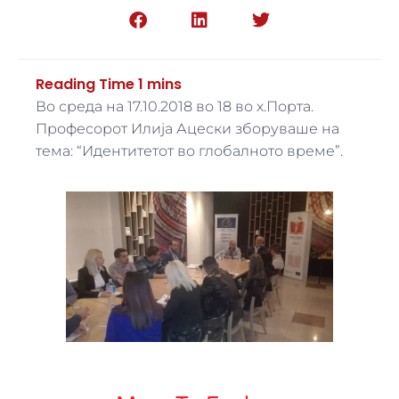
Во среда на 17.10.2018 во 18 во х.Порта.
Професорот Илија Ацески зборуваше на
тема: “Идентитетот во глобалното време”.