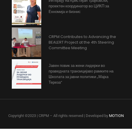
Интервју на Кристијан Трајковски,
проектен координатор во ЦИКП за
Екномија и бизнис
CRPM Contributes to Advancing the
BEALERT Project at the 4th Steering
Committee Meeting
Јавен повик за жени лидерки во
праведната транзицијаво рамките на
Школата за јавни политики „Мајка
Тереза“
Copyright ©2023 | CRPM – All rights reserved | Developed by
MOTION