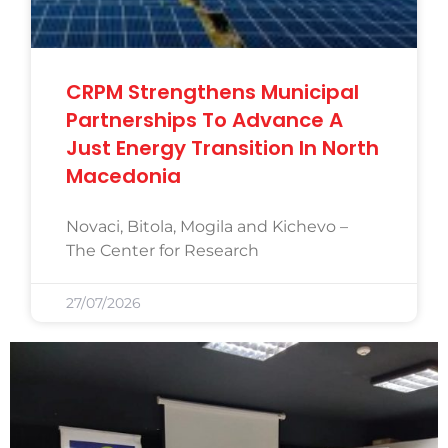
CRPM Strengthens Municipal
Partnerships To Advance A
Just Energy Transition In North
Macedonia
Novaci, Bitola, Mogila and Kichevo –
The Center for Research
27/07/2026