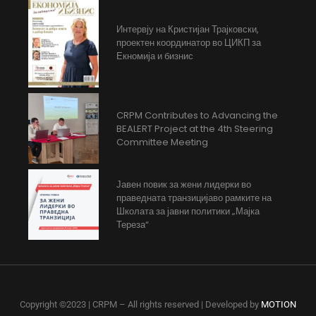
Интервју на Кристијан Трајковски,
проектен координатор во ЦИКП за
Екномија и бизнис
CRPM Contributes to Advancing the
BEALERT Project at the 4th Steering
Committee Meeting
Јавен повик за жени лидерки во
праведната транзицијаво рамките на
Школата за јавни политики „Мајка
Тереза“
Copyright ©2023 | CRPM – All rights reserved | Developed by
MOTION