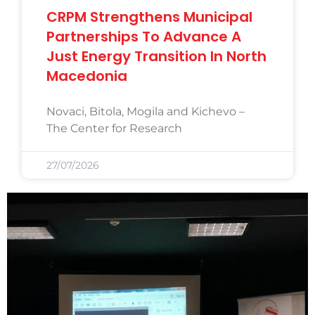
CRPM Strengthens Municipal
Partnerships To Advance A
Just Energy Transition In North
Macedonia
Novaci, Bitola, Mogila and Kichevo –
The Center for Research
27/07/2026