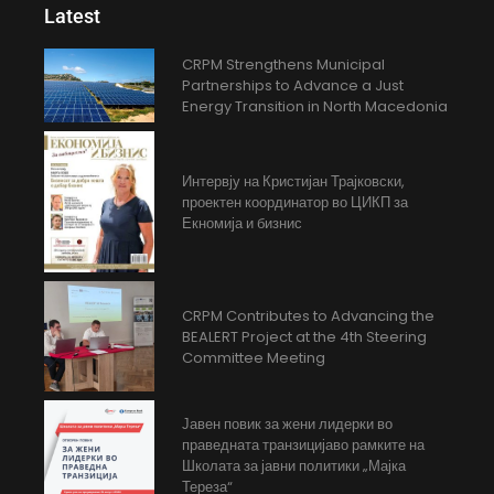
Latest
CRPM Strengthens Municipal
Partnerships to Advance a Just
Energy Transition in North Macedonia
Интервју на Кристијан Трајковски,
проектен координатор во ЦИКП за
Екномија и бизнис
CRPM Contributes to Advancing the
BEALERT Project at the 4th Steering
Committee Meeting
Јавен повик за жени лидерки во
праведната транзицијаво рамките на
Школата за јавни политики „Мајка
Тереза“