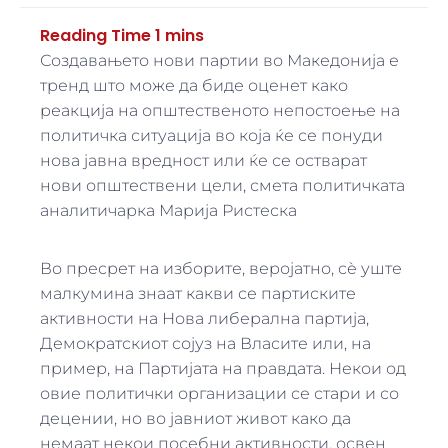
Создавањето нови партии во Македонија е
тренд што може да биде оценет како
реакција на општественото непостоење на
политичка ситуација во која ќе се понуди
нова јавна вредност или ќе се остварат
нови општествени цели, смета политичката
аналитичарка Марија Ристеска
Во пресрет на изборите, веројатно, сѐ уште
малкумина знаат какви се партиските
активности на Нова либерална партија,
Демократскиот сојуз на Власите или, на
пример, на Партијата на правдата. Некои од
овие политички организации се стари и со
децении, но во јавниот живот како да
немаат некои посебни активности, освен