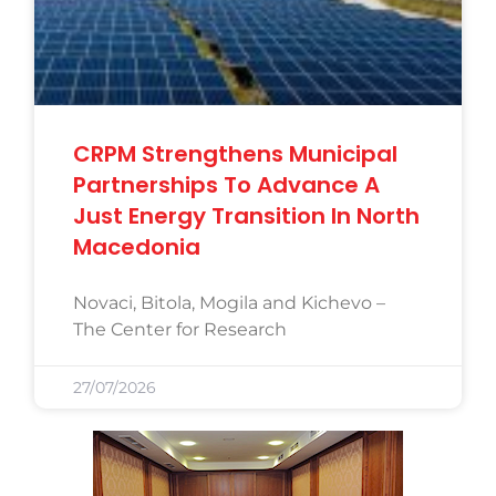
CRPM Strengthens Municipal
Partnerships To Advance A
Just Energy Transition In North
Macedonia
Novaci, Bitola, Mogila and Kichevo –
The Center for Research
27/07/2026