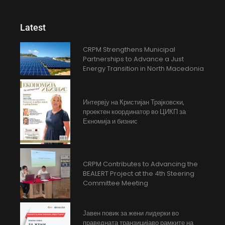
Latest
CRPM Strengthens Municipal
Partnerships to Advance a Just
Energy Transition in North Macedonia
Интервју на Кристијан Трајковски,
проектен координатор во ЦИКП за
Екномија и бизнис
CRPM Contributes to Advancing the
BEALERT Project at the 4th Steering
Committee Meeting
Јавен повик за жени лидерки во
праведната транзицијаво рамките на