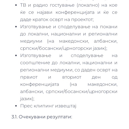
ТВ и радио гостување (локално) на кое
ќе се најави конференцијата и ќе се
даде краток осврт на проектот;
Изготвување и споделување на покани
до локални, национални и регионални
медиуми (на македонски, албански,
српски/босански/црногорски јазик);
Изготвување и споделување на
соопштение до локални, национални и
регионални медиуми, со даден осврт на
првиот и вториот ден од
конференцијата (на македонски,
албански, српски/босански/црногорски
јазик);
Прес клипинг извештај
3.1. Очекувани резултати
: