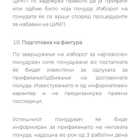
ЦИКП го задржува правото да ја прифати
или одбие било која понуда. Изборот на
понудата ќе се врши според процедурите
за набавки на ЦИКП.
Подготовка на фактура
По завршување на изборот за најповолен
понудувач сите понудувачи во постапката
ќе бидат известени за одлуката за
прифаќање/одбивање на доставената
понуда. Известувањето е од информативен
карактер и не предизвикува правни
последици.
Успешниот понудувач ќе биде
информиран за прифаќањето на неговата
понуда, најдоцна во рок од 3 работни дена