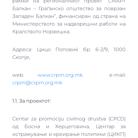
рамки на регионалниот проект “СМАРТ
Балкан – Граѓанско општество за поврзан
Западен Балкан”, финансиран од страна на
Министерството за надворешни работи на
Кралството Норвешка.
Адреса: Цицо Поповиќ бр. 6-2/9, 1000
Скопје,
web:
www.crpm.org.mk
e-mail:
crpm@crpm.org.mk
1.1. За проектот:
Centar za promociju civilnog drustva (CPCD)
од Босна и Херцеговина, Центар за
истражување и креирање политики (ЦИКП)