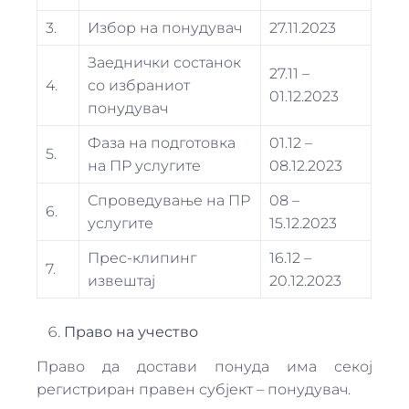
3.
Избор на понудувач
27.11.2023
Заеднички состанок
27.11 –
4.
со избраниот
01.12.2023
понудувач
Фаза на подготовка
01.12 –
5.
на ПР услугите
08.12.2023
Спроведување на ПР
08 –
6.
услугите
15.12.2023
Прес-клипинг
16.12 –
7.
извештај
20.12.2023
Право на учество
Право да достави понуда има секој
регистриран правен субјект – понудувач.