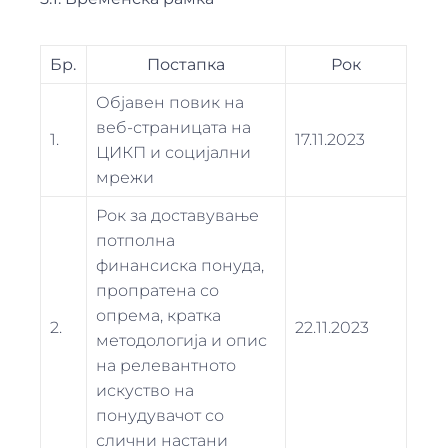
Бр.
Постапка
Рок
Објавен повик на
веб-страницата на
1.
17.11.2023
ЦИКП и социјални
мрежи
Рок за доставување
потполна
финансиска понуда,
пропратена со
опрема, кратка
2.
22.11.2023
методологија и опис
на релевантното
искуство на
понудувачот со
слични настани