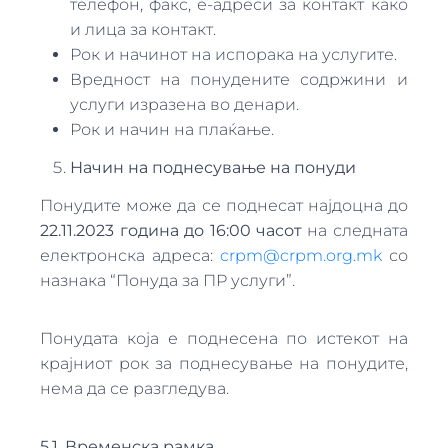
телефон, факс, е-адреси за контакт како
и лица за контакт.
Рок и начинот на испорака на услугите.
Вредност на понудените содржини и
услуги изразена во денари.
Рок и начин на плаќање.
Начин на поднесување на понуди
Понудите може да се поднесат најдоцна до
22.11.2023
година до 16:00 часот
на следната
електронска адреса:
crpm@crpm.org.mk
со
назнака “Понуда за ПР услуги”.
Понудата која е поднесена по истекот на
крајниот рок за поднесување на понудите,
нема да се разгледува.
5.1. Временска рамка