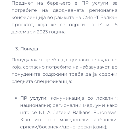
Предмет на барањето е ПР услуги за
потребите на дводневната регионална
конференција во рамките на СМАРТ Балкан
проектот, која ќе се одржи на 14 и 15
декември 2023 година.
Понуда
Понудувачот треба да достави понуда во
која, согласно потребите на набавувачот, во
понудените содржини треба да ја содржи
следната спецификација:
ПР услуги:
комуникација со локални;
национални; регионални медиуми како
што се N1, Al Jazeera Balkans, Euronews,
Klan итн. (на македонски, албански,
српски/босански/црногорски јазик);