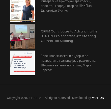
Интервју на Кристијан Трајковски,
проектен координатор во ЦИКП за
Екномија и бизнис
CRPM Contributes to Advancing the
BEALERT Project at the 4th Steering
Committee Meeting
Јавен повик за жени лидерки во
праведната транзицијаво рамките на
Школата за јавни политики „Мајка
Тереза“
Copyright ©2023 | CRPM – All rights reserved | Developed by
MOTION