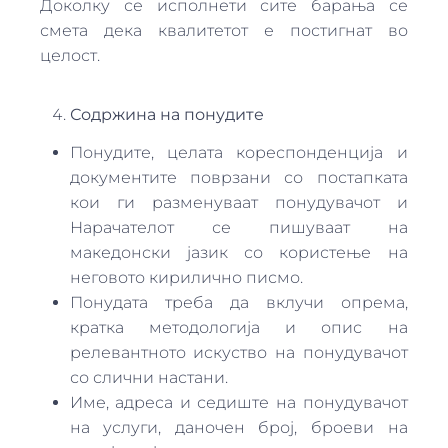
Доколку се исполнети сите барања се
смета дека квалитетот е постигнат во
целост.
Содржина на понудите
Понудите, целата кореспонденција и
документите поврзани со постапката
кои ги разменуваат понудувачот и
Нарачателот се пишуваат на
македонски јазик со користење на
неговото кирилично писмо.
Понудата треба да вклучи опрема,
кратка методологија и опис на
релевантното искуство на понудувачот
со слични настани.
Име, адреса и седиште на понудувачот
на услуги, даночен број, броеви на