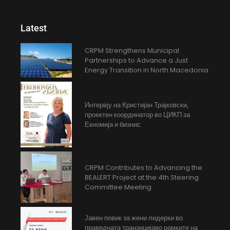
Latest
CRPM Strengthens Municipal
Partnerships to Advance a Just
Energy Transition in North Macedonia
Интервју на Кристијан Трајковски,
проектен координатор во ЦИКП за
Екномија и бизнис
CRPM Contributes to Advancing the
BEALERT Project at the 4th Steering
Committee Meeting
Јавен повик за жени лидерки во
праведната транзицијаво рамките на