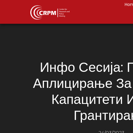
Ho
Инфо Сесија: 
Аплицирање За
Капацитети 
Грантир
24/03/2023