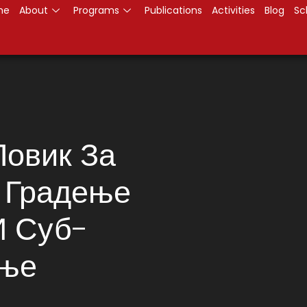
me
About
Programs
Publications
Activities
Blog
Sc
Повик За
 Градење
И Суб-
ање