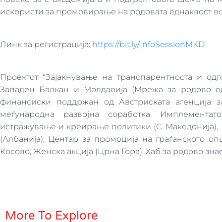
искористи за промовирање на родовата еднаквост во
Линк за регистрација:
https://bit.ly/InfoSessionMKD
Проектот “Зајакнување на транспарентноста и одг
Западен Балкан и Молдавија (Мрежа за родово о
финансиски поддржан од Австриската агенција з
меѓународна развојна соработка. Имплемента
истражување и креирање политики (С. Македонија), Ц
(Албанија), Центар за промоција на граѓанското о
Косово, Женска акција (Црна Гора), Хаб за родово зна
More To Explore