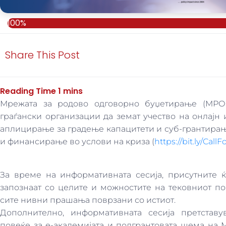
100%
Share This Post
Мрежата за родово одговорно буџетирање (МРОБ
граѓански организации да земат учество на онлајн
аплицирање за градење капацитети и суб-грантира
и финансирање во услови на криза (
https://bit.ly/Cal
За време на информативната сесија, присутните 
запознаат со целите и можностите на тековниот по
сите нивни прашања поврзани со истиот.
Дополнително, информативната сесија претстав
повеќе за е-академијата и подгрантовата шема на 