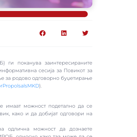
) ги поканува заинтересираните
 информативна сесија за Повикот за
ње за родово одговорно буџетирање
lForPropolsalsMKD
).
ќе имаат можност подетално да се
вик, како и да добијат одговори на
ува одлична можност да дознаете
МРОБ, односно како таа може да се