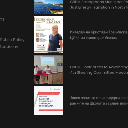
CRPM Strengthens Municipal Pa
Just Energy Transition in Nort
ons
Интервју на Кристијан Трајковски
ЦИКП за Екномија и бизнис
Public Policy
l Academy
CRPM Contributes to Advancing 
4th Steering Committee Meeti
Јавен повик за жени лидерки во 
рамките на Школата за јавни поли