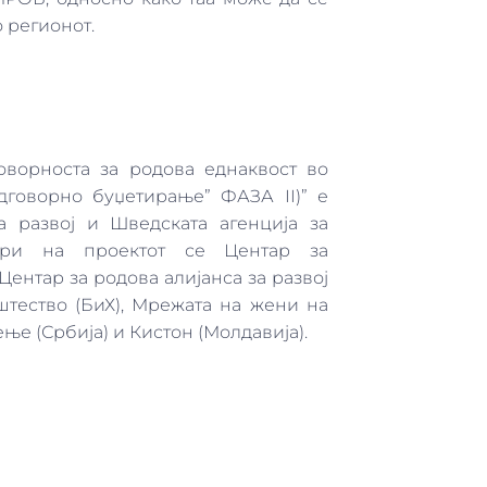
 регионот.
оворноста за родова еднаквост во
дговорно буџетирање” ФАЗА II)” е
а развој и Шведската агенција за
тори на проектот се Центар за
ентар за родова алијанса за развој
пштество (БиХ), Мрежата на жени на
ење (Србија) и Кистон (Молдавија).