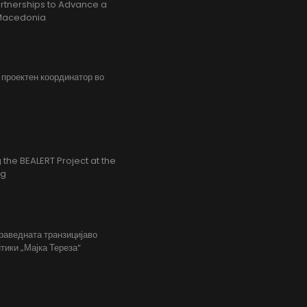
rtnerships to Advance a
h Macedonia
, проектен координатор во
the BEALERT Project at the
ng
праведната транзицијаво
тики „Мајка Тереза“