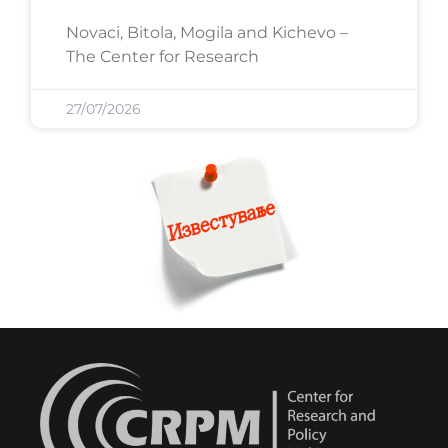
Novaci, Bitola, Mogila and Kichevo –
The Center for Research
27/07/2026