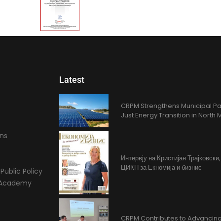
Latest
CRPM Strengthens Municipal Pa
Just Energy Transition in Nort
ons
Интервју на Кристијан Трајковски
ЦИКП за Екномија и бизнис
Public Policy
l Academy
CRPM Contributes to Advancing 