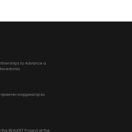
rtnerships to Advance a
h Macedonia
, проектен координатор во
the BEALERT Project at the