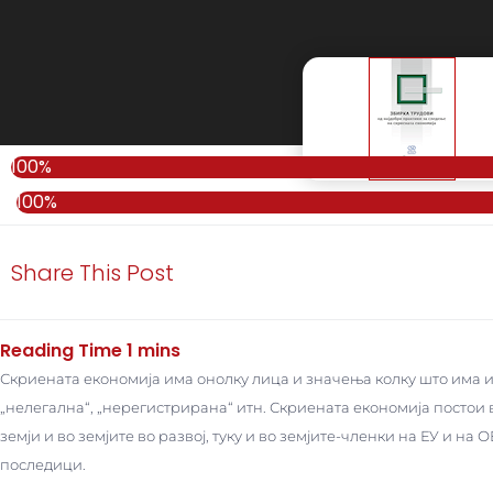
100%
100%
Share This Post
Скриената економија има онолку лица и значења колку што има им
„нелегална“, „нерегистрирана“ итн. Скриената економија постои
земји и во земјите во развој, туку и во земјите-членки на ЕУ и н
последици.