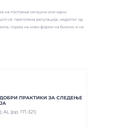
ва на постоење сегашни или идни
што се: преголема регулација, недостиг од
ила, појава на нови форми на бизнис и на
ЈДОБРИ ПРАКТИКИ ЗА СЛЕДЕЊЕ
ЈА
); AL (pp. 171-321)